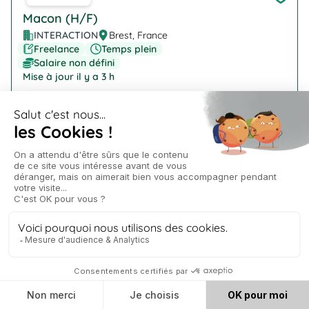
Macon (H/F)
INTERACTION
Brest, France
Freelance
Temps plein
Salaire non défini
Mise à jour il y a 3 h
Company Logo
Technicien de laboratoire (H/F)
INTERACTION
Ploudaniel
Freelance
Temps plein
Salaire non défini
Mise à jour il y a 3 h