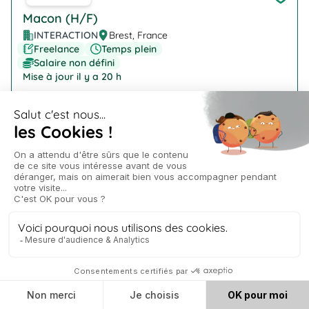
Macon (H/F)
INTERACTION
Brest, France
Freelance
Temps plein
Salaire non défini
Mise à jour il y a 20 h
Company Logo
Technicien de laboratoire (H/F)
INTERACTION
Ploudaniel
Freelance
Temps plein
Salaire non défini
Mise à jour il y a 20 h