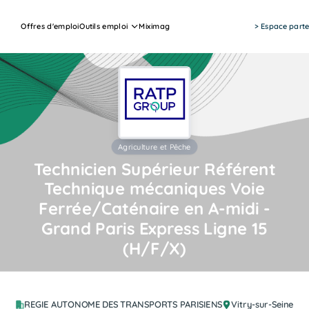
Offres d'emploi
Outils emploi
Miximag
> Espace parte
Agriculture et Pêche
Technicien Supérieur Référent
Technique mécaniques Voie
Ferrée/Caténaire en A-midi -
Grand Paris Express Ligne 15
(H/F/X)
Job Actions
REGIE AUTONOME DES TRANSPORTS PARISIENS
Vitry-sur-Seine