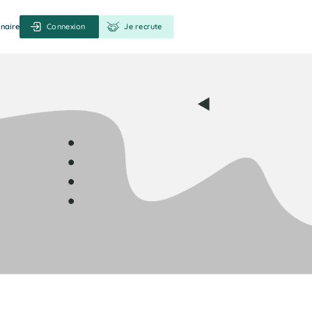
naire
Connexion
Je recrute