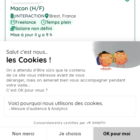
Macon (H/F)
INTERACTION
Brest, France
Freelance
Temps plein
Salaire non défini
Mise à jour il y a 9 h
Company Logo
Technicien de laboratoire (H/F)
INTERACTION
Ploudaniel
Freelance
Temps plein
Salaire non défini
Mise à jour il y a 9 h