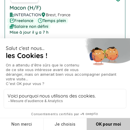
Macon (H/F)
INTERACTION
Brest, France
Freelance
Temps plein
Salaire non défini
Mise à jour il y a 7 h
Company Logo
Technicien de laboratoire (H/F)
INTERACTION
Ploudaniel
Freelance
Temps plein
Salaire non défini
Mise à jour il y a 7 h