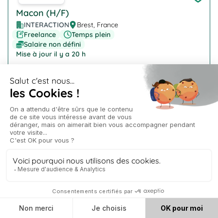
Macon (H/F)
INTERACTION
Brest, France
Freelance
Temps plein
Salaire non défini
Mise à jour il y a 20 h
Company Logo
Technicien de laboratoire (H/F)
INTERACTION
Ploudaniel
Freelance
Temps plein
Salaire non défini
Mise à jour il y a 20 h