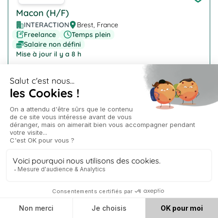
Macon (H/F)
INTERACTION
Brest, France
Freelance
Temps plein
Salaire non défini
Mise à jour il y a 8 h
Company Logo
Technicien de laboratoire (H/F)
INTERACTION
Ploudaniel
Freelance
Temps plein
Salaire non défini
Mise à jour il y a 8 h