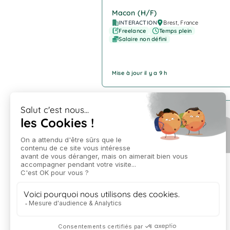
Macon (H/F)
INTERACTION
Brest, France
Freelance
Temps plein
Salaire non défini
Mise à jour il y a 9 h
Company Logo
Cariste (H/F)
INTERACTION
Plouédern
Freelance
Temps plein
Salaire non défini
Mise à jour il y a 9 h