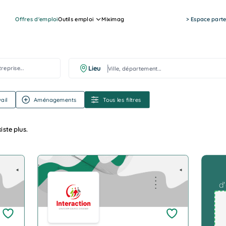
Offres d'emploi
Outils emploi
Miximag
> Espace parte
Ville, département...
Lieu
ail
Aménagements
Tous les filtres
iste plus.
For Mob
Company Logo
d'