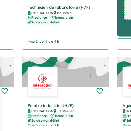
Technicien de laboratoire (H/F)
INTERACTION
Ploudaniel
Freelance
Temps plein
Salaire non défini
Mise à jour il y a 9 h
Company Logo
Com
Peintre industriel (H/F)
Agen
INTERACTION
Tréflévénez
IN
Freelance
Temps plein
Fr
Salaire non défini
Sal
Mise à jour il y a 9 h
Mise 