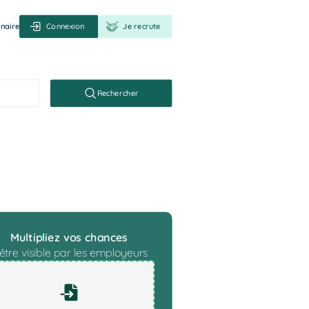
naire
Connexion
Je recrute
Rechercher
ile
Multipliez vos chances
être visible par les employeurs