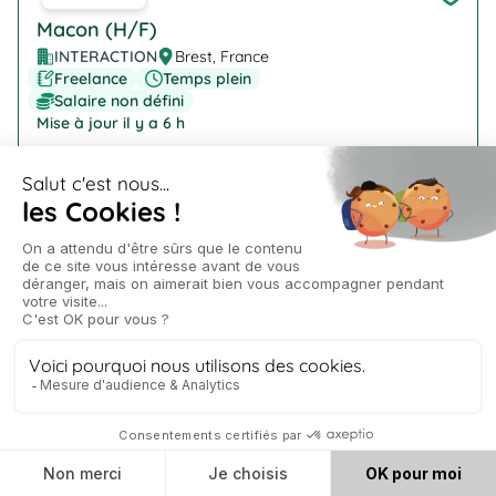
Macon (H/F)
INTERACTION
Brest, France
Freelance
Temps plein
Salaire non défini
Mise à jour il y a 6 h
Company Logo
Technicien de laboratoire (H/F)
INTERACTION
Ploudaniel
Freelance
Temps plein
Salaire non défini
Mise à jour il y a 6 h