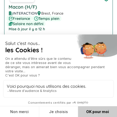
Macon (H/F)
INTERACTION
Brest, France
Freelance
Temps plein
Salaire non défini
Mise à jour il y a 12 h
Company Logo
Technicien de laboratoire (H/F)
INTERACTION
Ploudaniel
Freelance
Temps plein
Salaire non défini
Mise à jour il y a 12 h