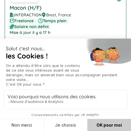
Macon (H/F)
INTERACTION
Brest, France
Freelance
Temps plein
Salaire non défini
Mise à jour il y a 17 h
Company Logo
Technicien de laboratoire (H/F)
INTERACTION
Ploudaniel
Freelance
Temps plein
Salaire non défini
Mise à jour il y a 17 h