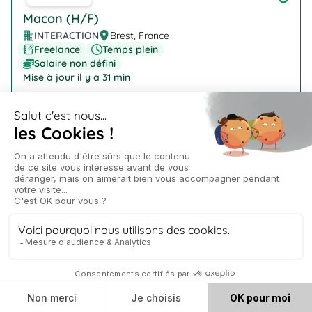
Macon (H/F)
INTERACTION
Brest, France
Freelance
Temps plein
Salaire non défini
Mise à jour il y a 31 min
Company Logo
Technicien de laboratoire (H/F)
INTERACTION
Ploudaniel
Freelance
Temps plein
Salaire non défini
Mise à jour il y a 35 min