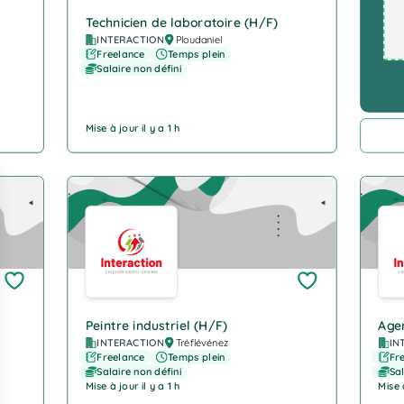
Technicien de laboratoire (H/F)
INTERACTION
Ploudaniel
Freelance
Temps plein
Salaire non défini
Mise à jour il y a 1 h
Company Logo
Com
Peintre industriel (H/F)
Agen
INTERACTION
Tréflévénez
IN
Freelance
Temps plein
Fr
Salaire non défini
Sal
Mise à jour il y a 1 h
Mise à