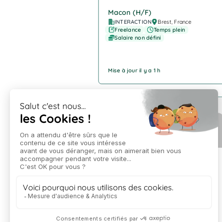
Macon (H/F)
INTERACTION
Brest, France
Freelance
Temps plein
Salaire non défini
Mise à jour il y a 1 h
Company Logo
Cariste (H/F)
INTERACTION
Plouédern
Freelance
Temps plein
Salaire non défini
Mise à jour il y a 1 h