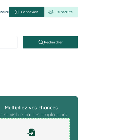
naire
Connexion
Je recrute
Rechercher
ile
Multipliez vos chances
être visible par les employeurs