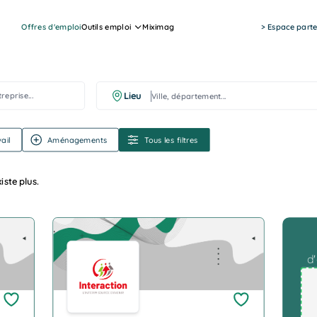
Offres d'emploi
Outils emploi
Miximag
> Espace parte
Ville, département...
Lieu
ail
Aménagements
Tous les filtres
iste plus.
For Mob
Company Logo
d'