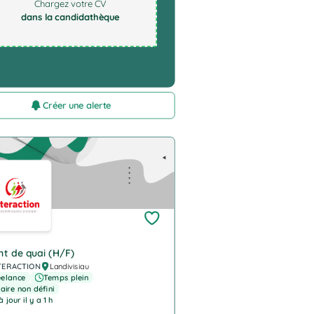
Chargez votre CV
dans la candidathèque
Créer une alerte
pany Logo
t de quai (H/F)
TERACTION
Landivisiau
eelance
Temps plein
aire non défini
 jour il y a 1 h