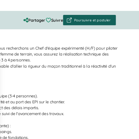
Partager
Suivre
Poursuivre et postuler
us recherchons un Chef d'équipe expérimenté (H/F) pour piloter
femme de terrain, vous assurez la réalisation technique des
 3 à 4 personnes.
ble d'allier la rigueur du maçon traditionnel à la réactivité d'un
quipe (3-4 personnes).
té et au port des EPI sur le chantier.
ct des délais impartis.
le suivi de l'avancement des travaux.
nte) :
paings.
e de fondations.