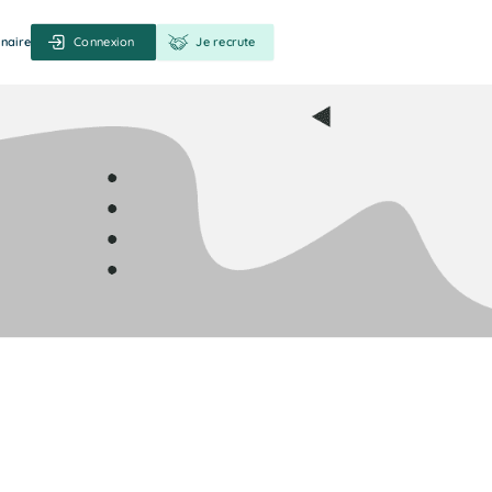
naire
Connexion
Je recrute