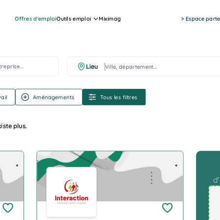
Offres d'emploi
Outils emploi
Miximag
> Espace parte
Ville, département...
Lieu
ail
Aménagements
Tous les filtres
iste plus.
For Mob
Company Logo
d'