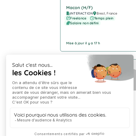
Macon (H/F)
INTERACTION
Brest, France
Freelance
Temps plein
Salaire non défini
Mise à jour il y a 17 h
Company Logo
Cariste (H/F)
INTERACTION
Plouédern
Freelance
Temps plein
Salaire non défini
Mise à jour il y a 17 h