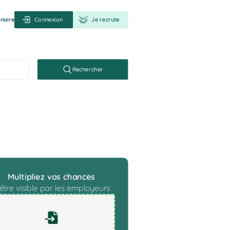
naire
Connexion
Je recrute
Rechercher
ile
Multipliez vos chances
être visible par les employeurs