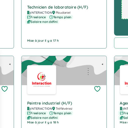
Technicien de laboratoire (H/F)
INTERACTION
Ploudaniel
Freelance
Temps plein
Salaire non défini
Mise à jour il y a 17 h
Company Logo
Com
Peintre industriel (H/F)
Agen
INTERACTION
Tréflévénez
IN
Freelance
Temps plein
Fr
Salaire non défini
Sal
Mise à jour il y a 18 h
Mise à