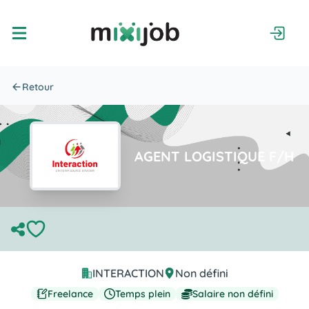
Retour
AGENT LOGISTIQUE F/H
Job Assets
Job Actions
INTERACTION
Non défini
Freelance
Temps plein
Salaire non défini