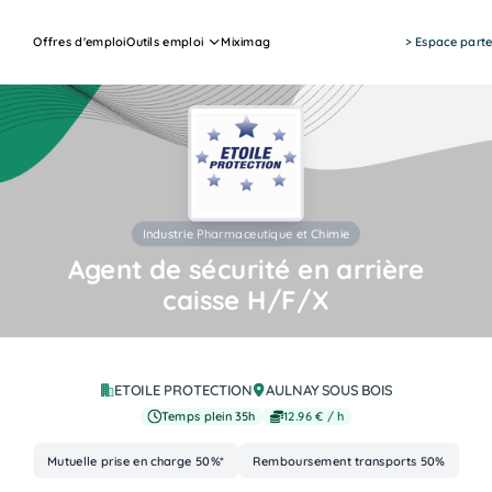
Offres d'emploi
Outils emploi
Miximag
> Espace parte
Industrie Pharmaceutique et Chimie
Agent de sécurité en arrière
caisse H/F/X
Job Actions
ETOILE PROTECTION
AULNAY SOUS BOIS
Temps plein 35h
12.96 € / h
Mutuelle prise en charge 50%*
Remboursement transports 50%
Advantages