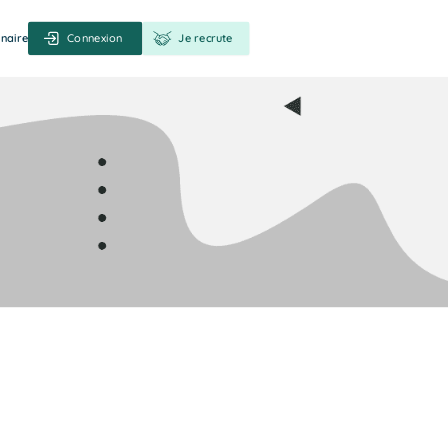
naire
Connexion
Je recrute