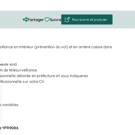
Partager
Suivre
Poursuivre et postuler
llance en intérieur (prévention du vol) et en arrière caisse dans
 week-end.
i de télésurveillance.
ssionnelle délivrée en préfecture et vous indiquerez
essionnelle sur votre CV.
 variables
ce YPR9086