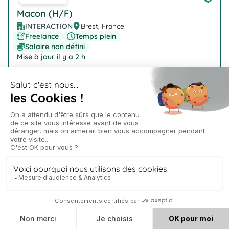
Macon (H/F)
INTERACTION
Brest, France
Freelance
Temps plein
Salaire non défini
Mise à jour il y a 2 h
Company Logo
Technicien de laboratoire (H/F)
INTERACTION
Ploudaniel
Freelance
Temps plein
Salaire non défini
Mise à jour il y a 2 h