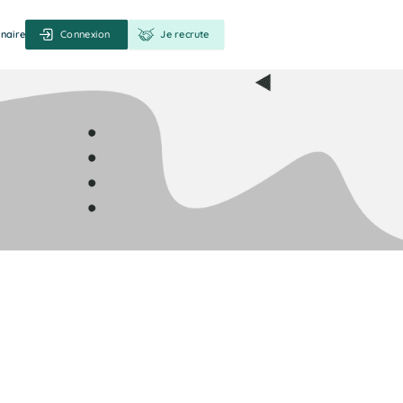
naire
Connexion
Je recrute